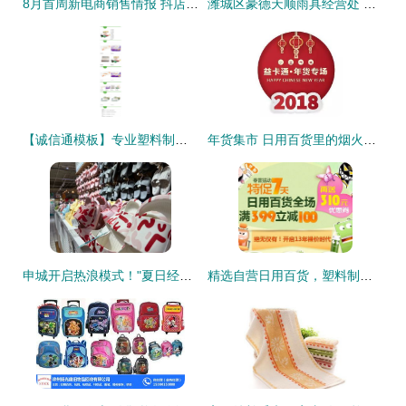
8月首周新电商销售情报 抖店糕点狂销150万+，塑料制品异军突起
潍城区豪德天顺雨具经营处 日用百货销售新选择
【诚信通模板】专业塑料制品销售 产品描述与纸巾详情页设计指南
年货集市 日用百货里的烟火温情
申城开启热浪模式！"夏日经济"不断升温，日用百货销售火热
精选自营日用百货，塑料制品限时促销，打造高品质生活