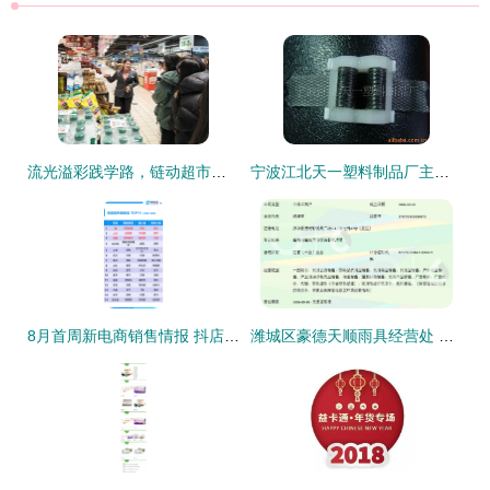
流光溢彩践学路，链动超市启新程——物流管理专业2024级学生赴北京华联超市开展认知实习纪实
宁波江北天一塑料制品厂主营塑机配件与日用百货产品列表
8月首周新电商销售情报 抖店糕点狂销150万+，塑料制品异军突起
潍城区豪德天顺雨具经营处 日用百货销售新选择