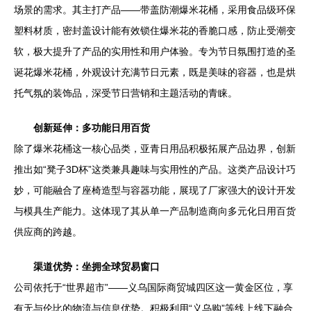
场景的需求。其主打产品——带盖防潮爆米花桶，采用食品级环保
塑料材质，密封盖设计能有效锁住爆米花的香脆口感，防止受潮变
软，极大提升了产品的实用性和用户体验。专为节日氛围打造的圣
诞花爆米花桶，外观设计充满节日元素，既是美味的容器，也是烘
托气氛的装饰品，深受节日营销和主题活动的青睐。
创新延伸：多功能日用百货
除了爆米花桶这一核心品类，亚青日用品积极拓展产品边界，创新
推出如“凳子3D杯”这类兼具趣味与实用性的产品。这类产品设计巧
妙，可能融合了座椅造型与容器功能，展现了厂家强大的设计开发
与模具生产能力。这体现了其从单一产品制造商向多元化日用百货
供应商的跨越。
渠道优势：坐拥全球贸易窗口
公司依托于“世界超市”——义乌国际商贸城四区这一黄金区位，享
有无与伦比的物流与信息优势。积极利用“义乌购”等线上线下融合