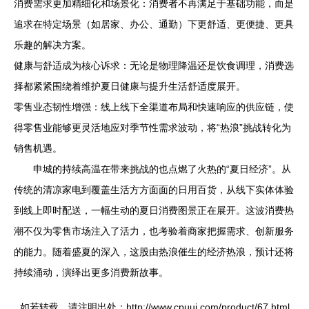
消费需求更加精细化和场景化：消费者不再满足于基础功能，而是
追求在特定场景（如居家、办公、通勤）下更舒适、更便捷、更具
乐趣的解决方案。
健康与舒适成为核心诉求：无论是物理降温还是饮食调理，消费选
择都紧紧围绕着维护夏日健康与提升生活舒适度展开。
零售业态韧性增强：线上线下全渠道布局和快速响应的供应链，使
得零售业能够更灵活地应对季节性需求波动，将“热浪”挑战转化为
销售机遇。
申城的持续高温在带来挑战的也点燃了火热的“夏日经济”。从
传统的清凉家电到覆盖生活方方面面的日用百货，从线下实体体验
到线上即时配送，一幅生动的夏日消费图景正在展开。这波消费热
潮不仅为零售市场注入了活力，也考验着商家把握需求、创新服务
的能力。随着盛夏的深入，这股由热浪催生的经济热浪，预计还将
持续涌动，演绎出更多消费新故事。
如若转载，请注明出处：http://www.cpuui.com/product/67.html