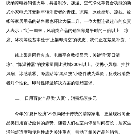
统纳凉电器销售火爆，具备制冷、加湿、空气净化等复合功能的新
式小家电尤其受到年轻消费者的青睐。凉席、冰丝坐垫、凉枕、蚊
帐等家居用品的销售额也环比大幅上升。一位大型连锁超市的负责
人表示：“近一周来，风扇类产品的销售额是平时的三倍以上，凉
席、冰枕等也基本处于‘上架即清空’的状态，我们正在紧急补货。”
线上渠道同样火热。电商平台数据显示，关键词“夏日清
凉”、“降温神器”的搜索量同比激增200%以上。便携小风扇、挂脖
风扇、冰感喷雾、降温贴等“黑科技”小物件成为爆款，反映出消费
者对个性化、即时性降温解决方案的强烈需求。
二、 日用百货全品类“入夏”，消费场景多元
今年的“夏日经济”不仅局限于传统的清凉家电，更呈现出向全
品类日用百货延伸的趋势。随着人们在室内停留时间变长，居家生
活的舒适度和便利性成为关注重点，带动了相关产品的销售。