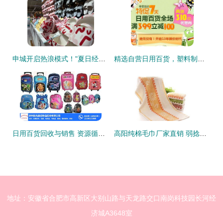
申城开启热浪模式！"夏日经济"不断升温，日用百货销售火热
精选自营日用百货，塑料制品限时促销，打造高品质生活
日用百货回收与销售 资源循环，绿色生活新风尚
高阳纯棉毛巾厂家直销 弱捻菊花提花100g劳保毛巾与塑料制品的优质选择
地址：安徽省合肥市高新区大别山路与天龙路交口南岗科技园长河经
济城A3648室