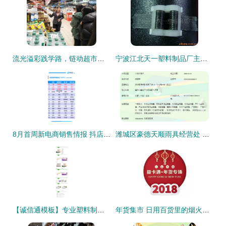
流光溢彩践学路，链动超市启新程——物流管理专业2024级学生赴北京华联超市开展认知实习纪实
宁波江北天一塑料制品厂主营塑机配件与日用百货产品列表
8月首周新电商销售情报 抖店糕点狂销150万+，塑料制品异军突起
潍城区豪德天顺雨具经营处 日用百货销售新选择
【诚信通模板】专业塑料制品销售 产品描述与纸巾详情页设计指南
年货集市 日用百货里的烟火温情